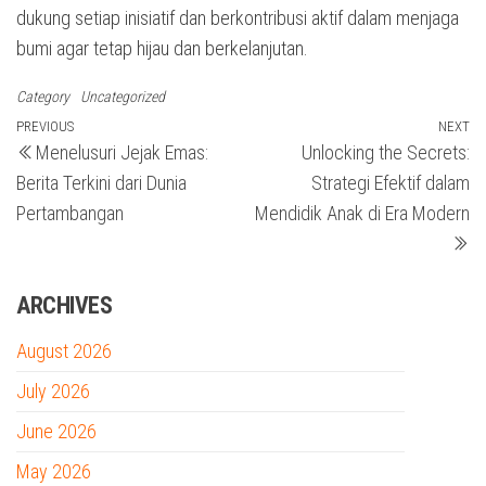
dukung setiap inisiatif dan berkontribusi aktif dalam menjaga
bumi agar tetap hijau dan berkelanjutan.
Category
Uncategorized
Post
Previous
PREVIOUS
NEXT
N
Menelusuri Jejak Emas:
Unlocking the Secrets:
Post
Po
navigation
Berita Terkini dari Dunia
Strategi Efektif dalam
Pertambangan
Mendidik Anak di Era Modern
ARCHIVES
August 2026
July 2026
June 2026
May 2026