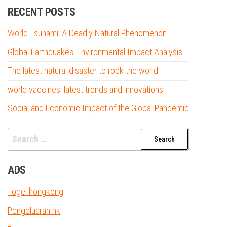
RECENT POSTS
World Tsunami: A Deadly Natural Phenomenon
Global Earthquakes: Environmental Impact Analysis
The latest natural disaster to rock the world
world vaccines: latest trends and innovations
Social and Economic Impact of the Global Pandemic
Search
for:
ADS
Togel hongkong
Pengeluaran hk