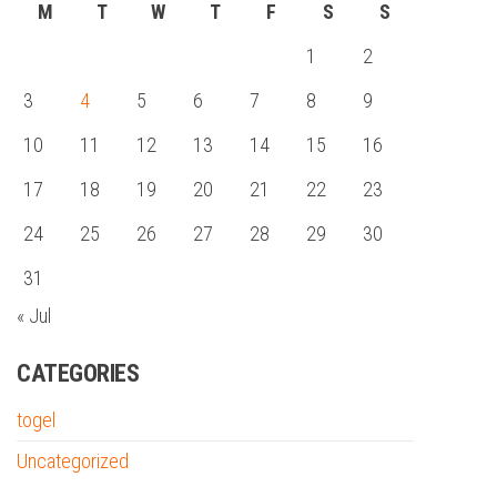
M
T
W
T
F
S
S
1
2
3
4
5
6
7
8
9
10
11
12
13
14
15
16
17
18
19
20
21
22
23
24
25
26
27
28
29
30
31
« Jul
CATEGORIES
togel
Uncategorized