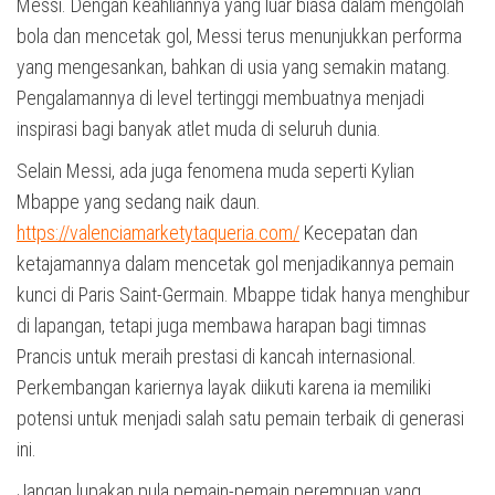
Messi. Dengan keahliannya yang luar biasa dalam mengolah
bola dan mencetak gol, Messi terus menunjukkan performa
yang mengesankan, bahkan di usia yang semakin matang.
Pengalamannya di level tertinggi membuatnya menjadi
inspirasi bagi banyak atlet muda di seluruh dunia.
Selain Messi, ada juga fenomena muda seperti Kylian
Mbappe yang sedang naik daun.
https://valenciamarketytaqueria.com/
Kecepatan dan
ketajamannya dalam mencetak gol menjadikannya pemain
kunci di Paris Saint-Germain. Mbappe tidak hanya menghibur
di lapangan, tetapi juga membawa harapan bagi timnas
Prancis untuk meraih prestasi di kancah internasional.
Perkembangan kariernya layak diikuti karena ia memiliki
potensi untuk menjadi salah satu pemain terbaik di generasi
ini.
Jangan lupakan pula pemain-pemain perempuan yang