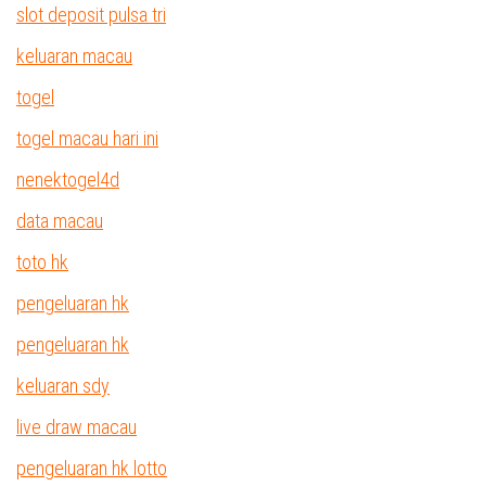
slot deposit pulsa tri
keluaran macau
togel
togel macau hari ini
nenektogel4d
data macau
toto hk
pengeluaran hk
pengeluaran hk
keluaran sdy
live draw macau
pengeluaran hk lotto