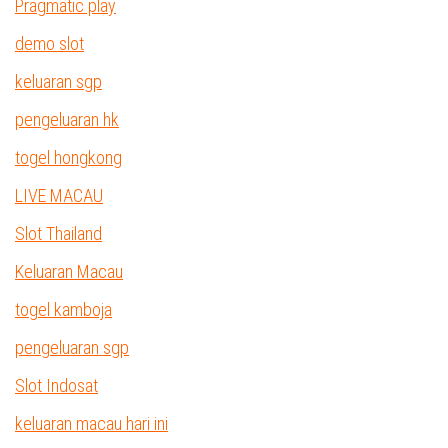
Pragmatic play
demo slot
keluaran sgp
pengeluaran hk
togel hongkong
LIVE MACAU
Slot Thailand
Keluaran Macau
togel kamboja
pengeluaran sgp
Slot Indosat
keluaran macau hari ini