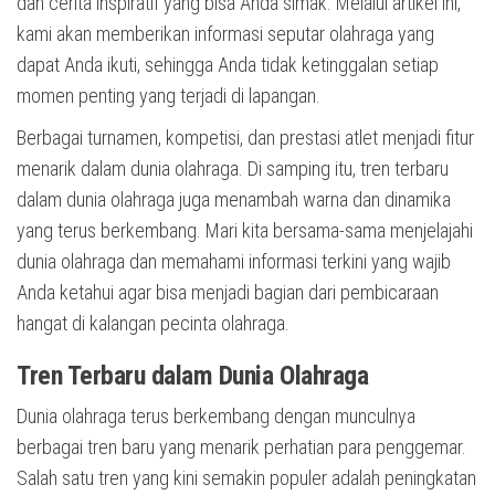
dan cerita inspiratif yang bisa Anda simak. Melalui artikel ini,
kami akan memberikan informasi seputar olahraga yang
dapat Anda ikuti, sehingga Anda tidak ketinggalan setiap
momen penting yang terjadi di lapangan.
Berbagai turnamen, kompetisi, dan prestasi atlet menjadi fitur
menarik dalam dunia olahraga. Di samping itu, tren terbaru
dalam dunia olahraga juga menambah warna dan dinamika
yang terus berkembang. Mari kita bersama-sama menjelajahi
dunia olahraga dan memahami informasi terkini yang wajib
Anda ketahui agar bisa menjadi bagian dari pembicaraan
hangat di kalangan pecinta olahraga.
Tren Terbaru dalam Dunia Olahraga
Dunia olahraga terus berkembang dengan munculnya
berbagai tren baru yang menarik perhatian para penggemar.
Salah satu tren yang kini semakin populer adalah peningkatan