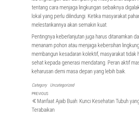
tentang cara menjaga lingkungan sebaiknya digala
lokal yang perlu dilindungi. Ketika masyarakat pa
melestarikannya akan semakin kuat.
Pentingnya keberlanjutan juga harus ditanamkan dal
menanam pohon atau menjaga kebersihan lingkungan
membangun kesadaran kolektif, masyarakat tidak h
sehat kepada generasi mendatang. Peran aktif mas
keharusan demi masa depan yang lebih baik.
Category
Uncategorized
Post
Previous
PREVIOUS
Manfaat Ajaib Buah: Kunci Kesehatan Tubuh yan
Post
navigation
Terabaikan