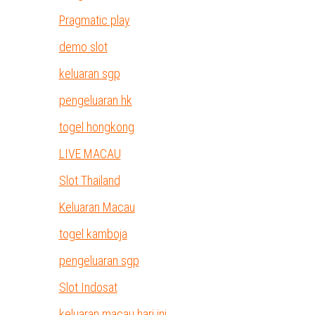
Pragmatic play
demo slot
keluaran sgp
pengeluaran hk
togel hongkong
LIVE MACAU
Slot Thailand
Keluaran Macau
togel kamboja
pengeluaran sgp
Slot Indosat
keluaran macau hari ini