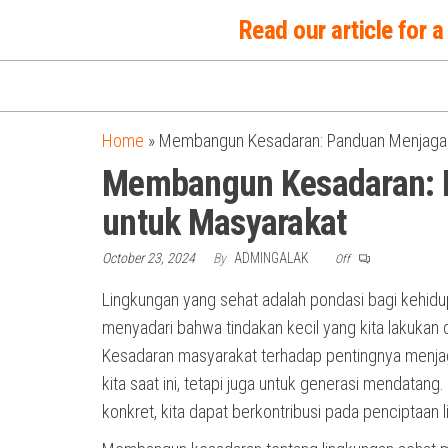
Skip
Read our article for
to
the
content
Home
»
Membangun Kesadaran: Panduan Menjaga 
Membangun Kesadaran: 
untuk Masyarakat
October 23, 2024
By
ADMINGALAK
Off
Lingkungan yang sehat adalah pondasi bagi kehidupa
menyadari bahwa tindakan kecil yang kita lakukan 
Kesadaran masyarakat terhadap pentingnya menjaga
kita saat ini, tetapi juga untuk generasi mendata
konkret, kita dapat berkontribusi pada penciptaan l