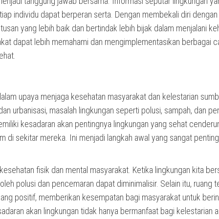
njadi tanggung jawab bersama. Informasi seputar lingkungan ya
tiap individu dapat berperan serta. Dengan membekali diri dengan
san yang lebih baik dan bertindak lebih bijak dalam menjalani ke
yarakat dapat lebih memahami dan mengimplementasikan berbagai c
ehat.
 dalam upaya menjaga kesehatan masyarakat dan kelestarian sum
 urbanisasi, masalah lingkungan seperti polusi, sampah, dan pe
emiliki kesadaran akan pentingnya lingkungan yang sehat cenderun
m di sekitar mereka. Ini menjadi langkah awal yang sangat penting
sehatan fisik dan mental masyarakat. Ketika lingkungan kita ber
 oleh polusi dan pencemaran dapat diminimalisir. Selain itu, ruang 
yang positif, memberikan kesempatan bagi masyarakat untuk berin
sadaran akan lingkungan tidak hanya bermanfaat bagi kelestarian a