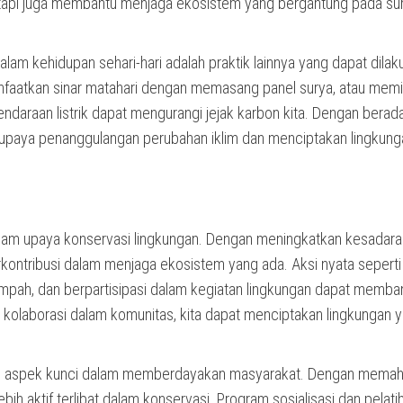
 tetapi juga membantu menjaga ekosistem yang bergantung pada su
am kehidupan sehari-hari adalah praktik lainnya yang dapat dilak
faatkan sinar matahari dengan memasang panel surya, atau memil
daraan listrik dapat mengurangi jejak karbon kita. Dengan berad
m upaya penanggulangan perubahan iklim dan menciptakan lingkun
alam upaya konservasi lingkungan. Dengan meningkatkan kesadara
rkontribusi dalam menjaga ekosistem yang ada. Aksi nyata seperti
mpah, dan berpartisipasi dalam kegiatan lingkungan dapat memba
 kolaborasi dalam komunitas, kita dapat menciptakan lingkungan 
 satu aspek kunci dalam memberdayakan masyarakat. Dengan memah
ih aktif terlibat dalam konservasi. Program sosialisasi dan pelati