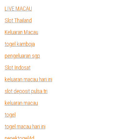
LIVE MACAU
Slot Thailand
Keluaran Macau
togel kamboja
pengeluaran sgp
Slot Indosat
keluaran macau hari ini
slot deposit pulsa tri
keluaran macau
togel
togel macau hari ini
nenektogel4d