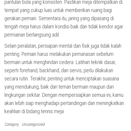
pantulan bola yang konsisten. Pastikan meja ditempatkan di
tempat yang cukup luas untuk memberikan ruang bagi
gerakan pemain. Sementara itu, jaring yang dipasang di
tengah meja harus dalam kondisi baik dan tidak kendor agar
permainan berlangsung adil.
Selain peralatan, persiapan mental dan fisik juga tidak kalah
penting. Pemain harus melakukan pemanasan sebelum
bermain untuk menghindari cedera. Latihan teknik dasar,
seperti forehand, backhand, dan servis, perlu dilakukan
secara rutin. Terakhir, penting untuk menciptakan suasana
yang mendukung, baik dari teman bermain maupun dari
lingkungan sekitar. Dengan mempersiapkan semua ini, kamu
akan lebih siap menghadapi pertandingan dan meningkatkan
keahlian di bidang tennis meja.
Category
Uncategorized