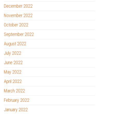
December 2022
November 2022
October 2022
September 2022
August 2022
July 2022
June 2022
May 2022
April 2022
March 2022
February 2022
January 2022