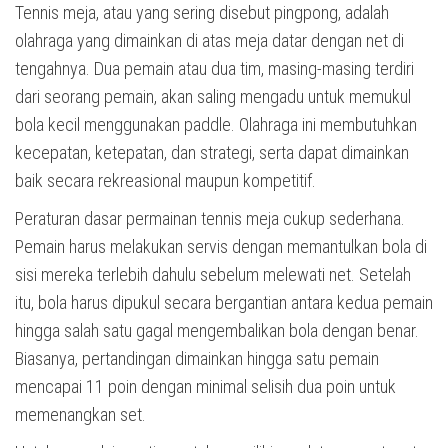
Tennis meja, atau yang sering disebut pingpong, adalah
olahraga yang dimainkan di atas meja datar dengan net di
tengahnya. Dua pemain atau dua tim, masing-masing terdiri
dari seorang pemain, akan saling mengadu untuk memukul
bola kecil menggunakan paddle. Olahraga ini membutuhkan
kecepatan, ketepatan, dan strategi, serta dapat dimainkan
baik secara rekreasional maupun kompetitif.
Peraturan dasar permainan tennis meja cukup sederhana.
Pemain harus melakukan servis dengan memantulkan bola di
sisi mereka terlebih dahulu sebelum melewati net. Setelah
itu, bola harus dipukul secara bergantian antara kedua pemain
hingga salah satu gagal mengembalikan bola dengan benar.
Biasanya, pertandingan dimainkan hingga satu pemain
mencapai 11 poin dengan minimal selisih dua poin untuk
memenangkan set.