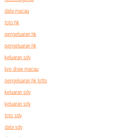
data macau
toto hk
pengeluaran hk
pengeluaran hk
keluaran sdy
live draw macau
pengeluaran hk lotto
keluaran sdy
keluaran sdy
toto sdy
data sdy