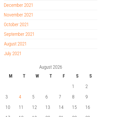
December 2021
November 2021
October 2021
September 2021
August 2021
July 2021
August 2026
M
T
W
T
F
S
S
1
2
3
4
5
6
7
8
9
10
11
12
13
14
15
16