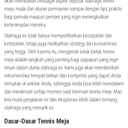
akan membahas berbagai aspek seputar olahraga tennis
meja, mulai dari aturan permainan sampai dengan tips praktis
bagi pemula maupun pemain yang ingin meningkatkan
keterampilan mereka.
Olahraga ini tidak hanya memperlihatkan kecepatan dan
ketepatan, tetapi juga melibatkan strategi dan konsentrasi
yang tinggi. Oleh karena itu, mengenali seluk-beluk tennis
meja adalah langkah yang penting bagi siapapun yang ingin
terjun dalam dunia olahraga ini. Kami juga akan memberikan
rekomendasi tempat latihan dan kompetisi yang dapat Anda
temukan di sekitar Anda, sehingga Anda bisa lebih mendalami
dan menikmati setiap momen saat bermain tennis meja. Mari
kita mulai perjalanan ini dan eksplorasi lebih dalam tentang
olahraga yang menarik ini.
Dasar-Dasar Tennis Meja