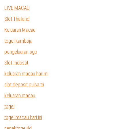
LIVE MACAU
Slot Thailand
Keluaran Macau
togel kamboja
pengeluaran sgp
Slot Indosat
keluaran macau hari ini
slot deposit pulsa tri
keluaran macau
togel
togel macau hari ini
nenektogel4d