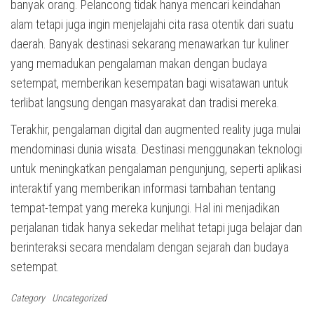
banyak orang. Pelancong tidak hanya mencari keindahan
alam tetapi juga ingin menjelajahi cita rasa otentik dari suatu
daerah. Banyak destinasi sekarang menawarkan tur kuliner
yang memadukan pengalaman makan dengan budaya
setempat, memberikan kesempatan bagi wisatawan untuk
terlibat langsung dengan masyarakat dan tradisi mereka.
Terakhir, pengalaman digital dan augmented reality juga mulai
mendominasi dunia wisata. Destinasi menggunakan teknologi
untuk meningkatkan pengalaman pengunjung, seperti aplikasi
interaktif yang memberikan informasi tambahan tentang
tempat-tempat yang mereka kunjungi. Hal ini menjadikan
perjalanan tidak hanya sekedar melihat tetapi juga belajar dan
berinteraksi secara mendalam dengan sejarah dan budaya
setempat.
Category
Uncategorized