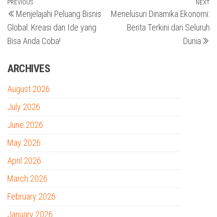
Post
Previous
PREVIOUS
NEXT
N
Menjelajahi Peluang Bisnis
Menelusuri Dinamika Ekonomi:
Post
Po
navigation
Global: Kreasi dan Ide yang
Berita Terkini dari Seluruh
Bisa Anda Coba!
Dunia
ARCHIVES
August 2026
July 2026
June 2026
May 2026
April 2026
March 2026
February 2026
January 2026