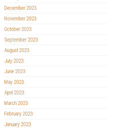
December 2023
November 2023
October 2023
September 2023
August 2023
July 2023
June 2023
May 2023
April 2023
March 2023
February 2023
January 2023