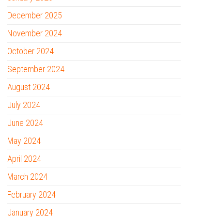
December 2025
November 2024
October 2024
September 2024
August 2024
July 2024
June 2024
May 2024
April 2024
March 2024
February 2024
January 2024