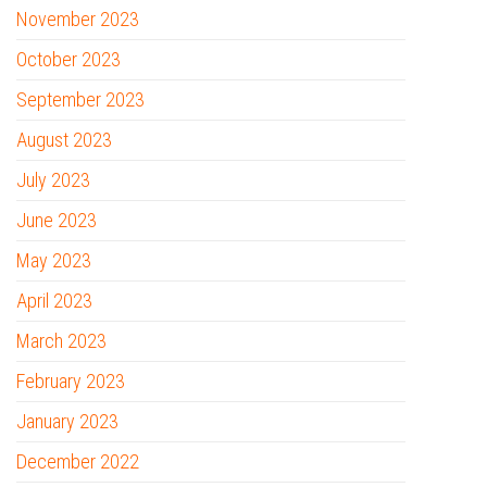
November 2023
October 2023
September 2023
August 2023
July 2023
June 2023
May 2023
April 2023
March 2023
February 2023
January 2023
December 2022