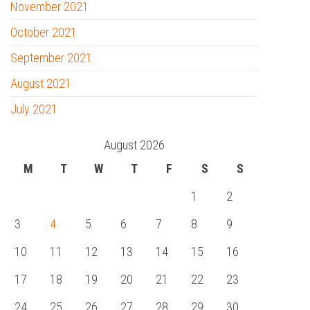
November 2021
October 2021
September 2021
August 2021
July 2021
August 2026
M
T
W
T
F
S
S
1
2
3
4
5
6
7
8
9
10
11
12
13
14
15
16
17
18
19
20
21
22
23
24
25
26
27
28
29
30