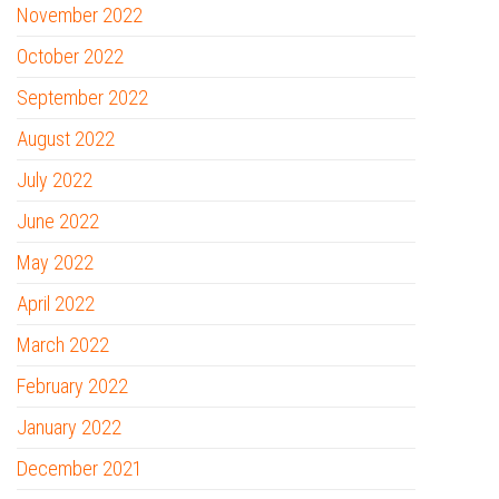
November 2022
October 2022
September 2022
August 2022
July 2022
June 2022
May 2022
April 2022
March 2022
February 2022
January 2022
December 2021