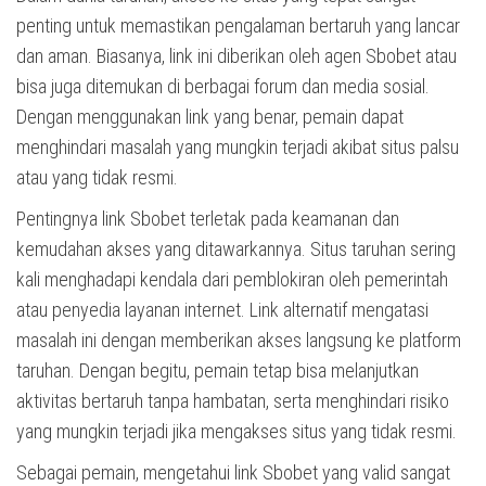
penting untuk memastikan pengalaman bertaruh yang lancar
dan aman. Biasanya, link ini diberikan oleh agen Sbobet atau
bisa juga ditemukan di berbagai forum dan media sosial.
Dengan menggunakan link yang benar, pemain dapat
menghindari masalah yang mungkin terjadi akibat situs palsu
atau yang tidak resmi.
Pentingnya link Sbobet terletak pada keamanan dan
kemudahan akses yang ditawarkannya. Situs taruhan sering
kali menghadapi kendala dari pemblokiran oleh pemerintah
atau penyedia layanan internet. Link alternatif mengatasi
masalah ini dengan memberikan akses langsung ke platform
taruhan. Dengan begitu, pemain tetap bisa melanjutkan
aktivitas bertaruh tanpa hambatan, serta menghindari risiko
yang mungkin terjadi jika mengakses situs yang tidak resmi.
Sebagai pemain, mengetahui link Sbobet yang valid sangat