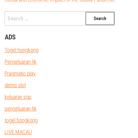
Search
for:
ADS
Togel hongkong
Pengeluaran hk
Pragmatic play
demo slot
keluaran sgp
pengeluaran hk
togel hongkong
LIVE MACAU