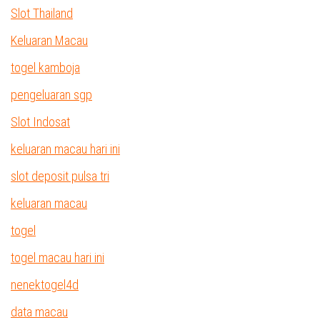
Slot Thailand
Keluaran Macau
togel kamboja
pengeluaran sgp
Slot Indosat
keluaran macau hari ini
slot deposit pulsa tri
keluaran macau
togel
togel macau hari ini
nenektogel4d
data macau