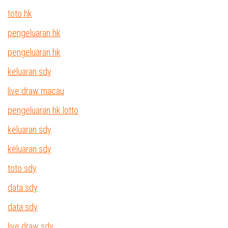
toto hk
pengeluaran hk
pengeluaran hk
keluaran sdy
live draw macau
pengeluaran hk lotto
keluaran sdy
keluaran sdy
toto sdy
data sdy
data sdy
live draw sdy