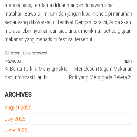
merasa haus, terutama di luar ruangan di bawah sinar
matahari. Bawa air minum dan jangan lupa mencicipi minuman
segar yang ditawarkan di festival. Dengan cara ini, Anda akan
merasa lebih nyaman dan siap untuk menikmati setiap gigitan
makanan yang menarik di festival tersebut.
Category
Uncategorized
Post
Previous
PREVIOUS
NEXT
N
Berita Terkini: Menyigi Fakta
Menelusuri Ragam Makanan
Post
Po
navigation
dan Informasi Hari Ini
Roti yang Menggoda Selera
ARCHIVES
August 2026
July 2026
June 2026