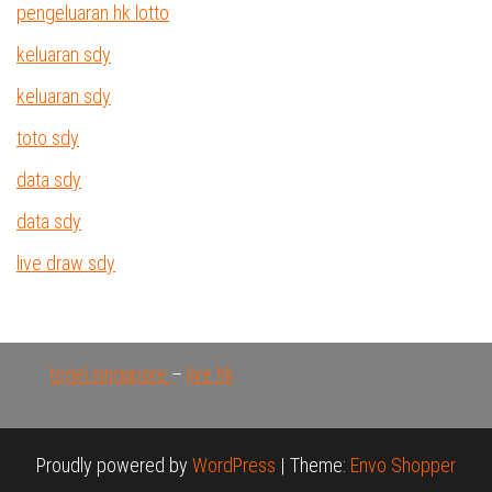
pengeluaran hk lotto
keluaran sdy
keluaran sdy
toto sdy
data sdy
data sdy
live draw sdy
togel singapore
–
live hk
Proudly powered by
WordPress
|
Theme:
Envo Shopper