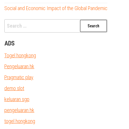
Social and Economic Impact of the Global Pandemic
Search
for:
ADS
Togel hongkong
Pengeluaran hk
Pragmatic play
demo slot
keluaran sgp
pengeluaran hk
togel hongkong