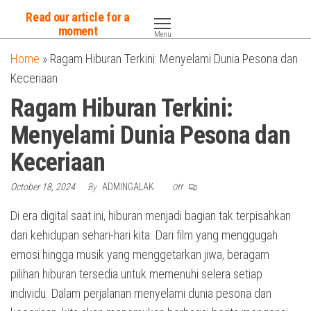
Skip
Read our article for a
to
moment
Menu
the
Home
»
Ragam Hiburan Terkini: Menyelami Dunia Pesona dan
content
Keceriaan
Ragam Hiburan Terkini:
Menyelami Dunia Pesona dan
Keceriaan
October 18, 2024
By
ADMINGALAK
Off
Di era digital saat ini, hiburan menjadi bagian tak terpisahkan
dari kehidupan sehari-hari kita. Dari film yang menggugah
emosi hingga musik yang menggetarkan jiwa, beragam
pilihan hiburan tersedia untuk memenuhi selera setiap
individu. Dalam perjalanan menyelami dunia pesona dan