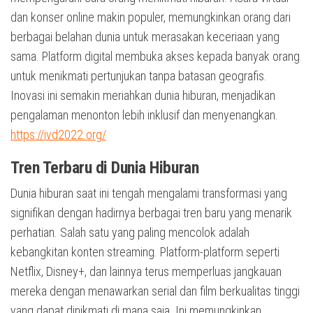
dan konser online makin populer, memungkinkan orang dari
berbagai belahan dunia untuk merasakan keceriaan yang
sama. Platform digital membuka akses kepada banyak orang
untuk menikmati pertunjukan tanpa batasan geografis.
Inovasi ini semakin meriahkan dunia hiburan, menjadikan
pengalaman menonton lebih inklusif dan menyenangkan.
https://ivd2022.org/
Tren Terbaru di Dunia Hiburan
Dunia hiburan saat ini tengah mengalami transformasi yang
signifikan dengan hadirnya berbagai tren baru yang menarik
perhatian. Salah satu yang paling mencolok adalah
kebangkitan konten streaming. Platform-platform seperti
Netflix, Disney+, dan lainnya terus memperluas jangkauan
mereka dengan menawarkan serial dan film berkualitas tinggi
yang dapat dinikmati di mana saja. Ini memungkinkan