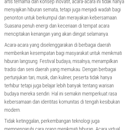
artis ternama dan konsep inovatif, acara-acara ini tidak hanya
menyajikan hiburan semata, tetapi juga menjadi wadah bagi
penonton untuk berkumpul dan merayakan kebersamaan.
Suasana penuh energi dan keceriaan di tempat acara
menciptakan kenangan yang akan diingat selamanya.
Acara-acara yang diselenggarakan di berbagai daerah
memberikan kesempatan bagi masyarakat untuk menikmati
hiburan langsung. Festival budaya, misalnya, menampilkan
tradisi dan seni daerah yang memukau. Dengan berbagai
pertunjukan tari, musik, dan kuliner, peserta tidak hanya
terhibur tetapi juga belajar lebih banyak tentang warisan
budaya mereka sendiri. Hal ini semakin memperkuat rasa
kebersamaan dan identitas komunitas di tengah kesibukan
modern.
Tidak ketinggalan, perkembangan teknologi juga
mempengaruhi cara orang menikmati hiburan. Acara virtual