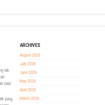
ARCHIVES
August 2026
July 2026
ng tak
June 2026
kan
May 2026
an saat
April 2026
March 2026
tik yang