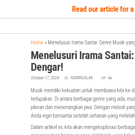
Skip
Read our article for
to
the
content
Home
»
Menelusuri Irama Santai: Genre Musik yan
Menelusuri Irama Santai
Dengar!
October 17, 2024
By
ADMINGALAK
Off
Musik memiliki kekuatan untuk membawa kita ke 
terlupakan. Di antara berbagai genre yang ada, musi
pikiran dan menenangkan jiwa. Dengan melodi yan
Anda ingin bersantai setelah seharian yang melela
Dalam artikel ini, kita akan mengeksplorasi berbaga