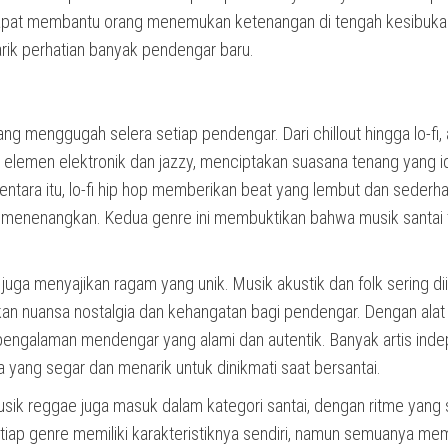
apat membantu orang menemukan ketenangan di tengah kesibukan
rik perhatian banyak pendengar baru.
ng menggugah selera setiap pendengar. Dari chillout hingga lo-fi,
an elemen elektronik dan jazzy, menciptakan suasana tenang yang i
mentara itu, lo-fi hip hop memberikan beat yang lembut dan sederha
 menenangkan. Kedua genre ini membuktikan bahwa musik santai 
 juga menyajikan ragam yang unik. Musik akustik dan folk sering dii
ikan nuansa nostalgia dan kehangatan bagi pendengar. Dengan alat
n pengalaman mendengar yang alami dan autentik. Banyak artis ind
a yang segar dan menarik untuk dinikmati saat bersantai.
Musik reggae juga masuk dalam kategori santai, dengan ritme yang 
tiap genre memiliki karakteristiknya sendiri, namun semuanya memi