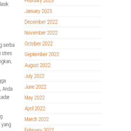
February 2023
asik
January 2023
k
December 2022
November 2022
October 2022
g serba
 stres
September 2022
ngkan,
August 2022
July 2022
gga
June 2022
i, Anda
kadar
May 2022
April 2022
ng
March 2022
t yang
February 2022