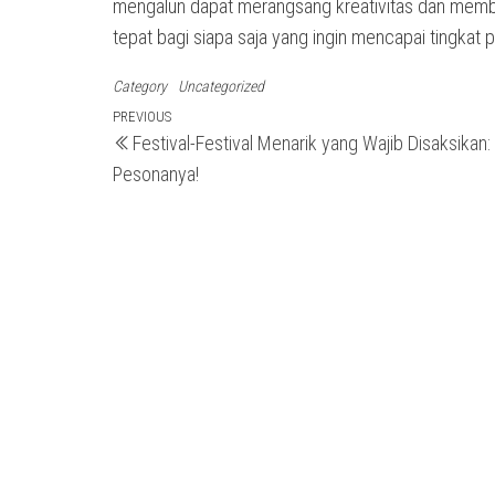
mengalun dapat merangsang kreativitas dan memba
tepat bagi siapa saja yang ingin mencapai tingkat p
Category
Uncategorized
Post
Previous
PREVIOUS
Festival-Festival Menarik yang Wajib Disaksikan
Post
navigation
Pesonanya!