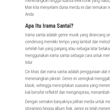
menenangkan hingga nuansa elektronik yang halus
Mari kita menyelami dunia merdu ini dan temukan
Anda.
Apa Itu Irama Santai?
Irama santai adalah genre musik yang dirancang u
cenderung memiliki tempo yang lambat dan melodi 
setelah hari yang panjang atau sebagai latar bela
menggunakan irama santai sebagai cara untuk men
tidur.
Ciri khas dari irama santai adalah penggunaan ala
menenangkan pikiran. Genre ini seringkali menggabu
klasik, sehingga menciptakan suasana yang menenang
kali bersifat reflektif dan menginspirasi, mena
Dengan semakin banyaknya pilihan media untuk me
streaming hingga album fisik, genre ini telah men